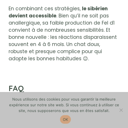
En combinant ces stratégies,
le sibérien
devient accessible
. Bien qu’il ne soit pas
anallergique, sa faible production de Fel d1
convient à de nombreuses sensibilités. Et
bonne nouvelle : les réactions disparaissent
souvent en 4 à 6 mois. Un chat doux,
robuste et presque complice pour qui
adopte les bonnes habitudes 😉.
FAQ
Nous utilisons des cookies pour vous garantir la meilleure
Quel est le prix d’un chat
expérience sur notre site web. Si vous continuez à utiliser ce
Sibérien hypoallergénique ?
site, nous supposerons que vous en êtes satisfait.
OK
Un chat Sibérien hypoallergénique se situe