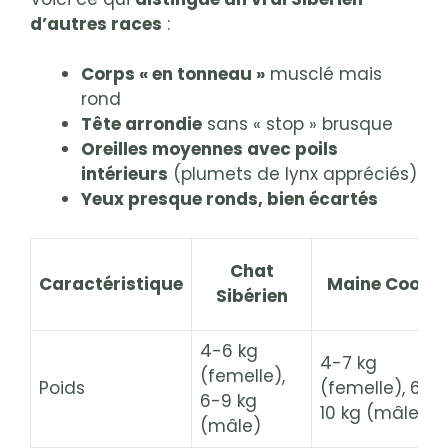
d’autres races
:
Corps « en tonneau »
musclé mais
rond
Tête arrondie
sans « stop » brusque
Oreilles moyennes avec poils
intérieurs
(plumets de lynx appréciés)
Yeux presque ronds, bien écartés
Chat
Caractéristique
Maine Coon
Sibérien
4-6 kg
4-7 kg
(femelle),
Poids
(femelle), 6-
6-9 kg
10 kg (mâle)
(mâle)