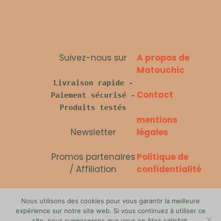
Suivez-nous sur
A propos de
Matouchic
Livraison rapide -
Contact
Paiement sécurisé -
Produits testés
mentions
Newsletter
légales
Promos partenaires
Politique de
/ Affiliation
confidentialité
Politique des
Nous utilisons des cookies pour vous garantir la meilleure
cookies
expérience sur notre site web. Si vous continuez à utiliser ce
site, nous supposerons que vous en êtes satisfait.