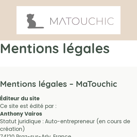
Aller
au
contenu
Mentions légales
Mentions légales – MaTouchic
Éditeur du site
Ce site est édité par :
Anthony Vairos
Statut juridique : Auto-entrepreneur (en cours de
création)
74120 Praz-sur-Arly, France