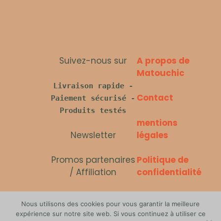
Suivez-nous sur
A propos de
Matouchic
Livraison rapide -
Contact
Paiement sécurisé -
Produits testés
mentions
Newsletter
légales
Promos partenaires
Politique de
/ Affiliation
confidentialité
Politique des
Nous utilisons des cookies pour vous garantir la meilleure
cookies
expérience sur notre site web. Si vous continuez à utiliser ce