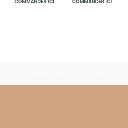
COMMANDER ICI
COMMANDER ICI
© 2026 Matouchic
• Construit avec
GeneratePress