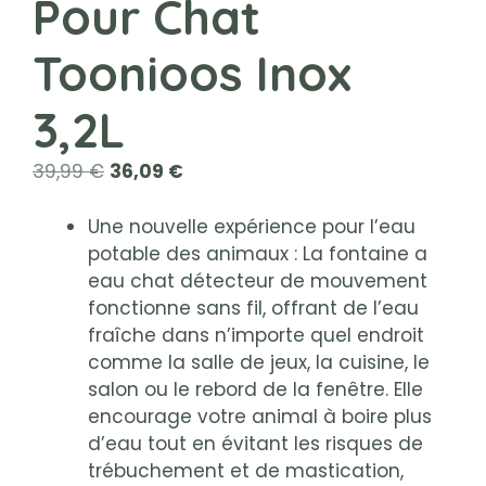
Pour Chat
Toonioos Inox
3,2L
Le
Le
39,99
€
36,09
€
prix
prix
initial
actuel
Une nouvelle expérience pour l’eau
était :
est :
potable des animaux : La fontaine a
39,99 €.
36,09 €.
eau chat détecteur de mouvement
fonctionne sans fil, offrant de l’eau
fraîche dans n’importe quel endroit
comme la salle de jeux, la cuisine, le
salon ou le rebord de la fenêtre. Elle
encourage votre animal à boire plus
d’eau tout en évitant les risques de
trébuchement et de mastication,