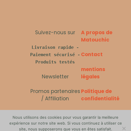
Suivez-nous sur
A propos de
Matouchic
Livraison rapide -
Contact
Paiement sécurisé -
Produits testés
mentions
Newsletter
légales
Promos partenaires
Politique de
/ Affiliation
confidentialité
Politique des
Nous utilisons des cookies pour vous garantir la meilleure
cookies
expérience sur notre site web. Si vous continuez à utiliser ce
site, nous supposerons que vous en êtes satisfait.