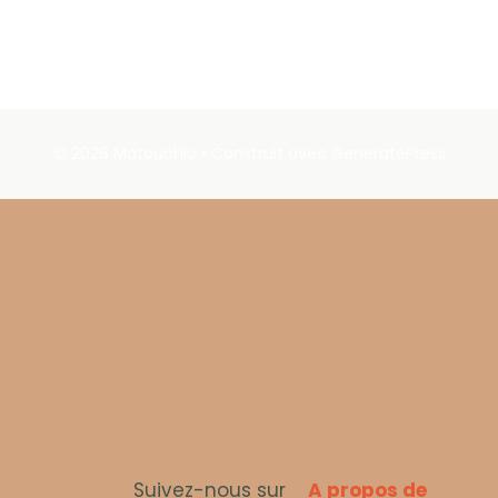
© 2026 Matouchic
• Construit avec
GeneratePress
Suivez-nous sur
A propos de