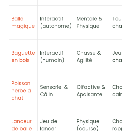
Balle
Interactif
Mentale &
Tous le
magique
(autonome)
Physique
chats
Baguette
Interactif
Chasse &
Jeunes
en bois
(humain)
Agilité
chats
Poisson
Sensoriel &
Olfactive &
Chats
herbe à
Câlin
Apaisante
calme
chat
Lanceur
Jeu de
Physique
Chats
de balle
lancer
(course)
rappor