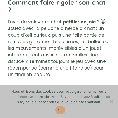
Comment faire rigoler son chat
?
Envie de voir votre chat
pétiller de joie
? 😸
Jouez avec la peluche à herbe à chat : un
coup d’œil curieux, puis une folle partie de
roulades garantie ! Les plumes, les balles ou
les mouvements imprévisibles d’un jouet
interactif font aussi des merveilles. Une
astuce ? Terminez toujours le jeu avec une
récompense (comme une friandise) pour
un final en beauté !
Quelle est la règle 3-3-3 des
Nous utilisons des cookies pour vous garantir la meilleure
chats ?
expérience sur notre site web. Si vous continuez à utiliser ce
site, nous supposerons que vous en êtes satisfait.
La règle 3-3-3 est un repère pour
aider un
OK
chat à s’adapter
à son nouvel