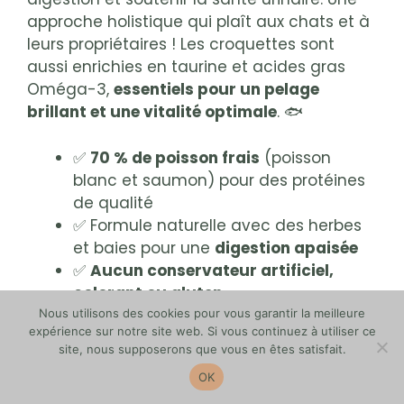
approche holistique qui plaît aux chats et à
leurs propriétaires ! Les croquettes sont
aussi enrichies en taurine et acides gras
Oméga-3,
essentiels pour un pelage
brillant et une vitalité optimale
. 🐟
✅
70 % de poisson frais
(poisson
blanc et saumon) pour des protéines
de qualité
✅ Formule naturelle avec des herbes
et baies pour une
digestion apaisée
✅
Aucun conservateur artificiel,
colorant ou gluten
✅
Haute digestibilité
grâce aux fibres
Nous utilisons des cookies pour vous garantir la meilleure
expérience sur notre site web. Si vous continuez à utiliser ce
végétales et prébiotiques
site, nous supposerons que vous en êtes satisfait.
❌
Prix élevé (jusqu’à 15 €/kg) et
OK
protéines un peu inférieures
(27 %)