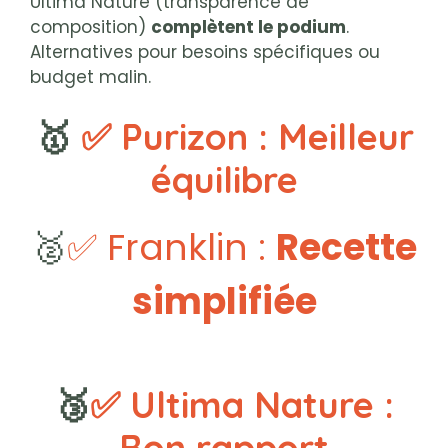
Ultima Nature (transparence de
composition)
complètent le podium
.
Alternatives pour besoins spécifiques ou
budget malin.
🥇
✅ P
urizon :
Meilleur
équilibre
🥈
✅ Franklin :
Recette
simplifiée
🥉
✅
Ultima Nature
:
Bon rapport