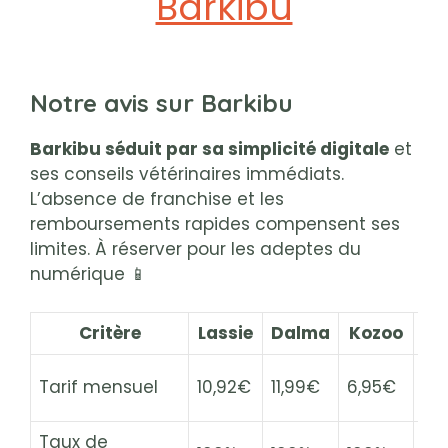
Barkibu
Notre avis sur Barkibu
Barkibu séduit par sa simplicité digitale
et
ses conseils vétérinaires immédiats.
L’absence de franchise et les
remboursements rapides compensent ses
limites. À réserver pour les adeptes du
numérique 📱
Critère
Lassie
Dalma
Kozoo
As
Tarif mensuel
10,92€
11,99€
6,95€
19
Taux de