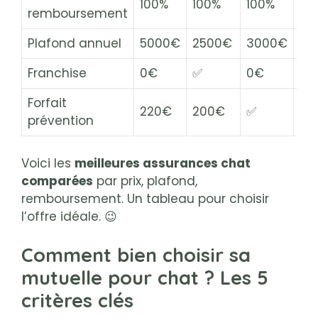
100%
100%
100%
10
remboursement
Plafond annuel
5000€
2500€
3000€
25
Franchise
0€
✅
0€
15
Forfait
220€
200€
✅
✅
prévention
Voici les
meilleures assurances chat
comparées
par prix, plafond,
remboursement. Un tableau pour choisir
l’offre idéale. 😉
Comment bien choisir sa
mutuelle pour chat ? Les 5
critères clés