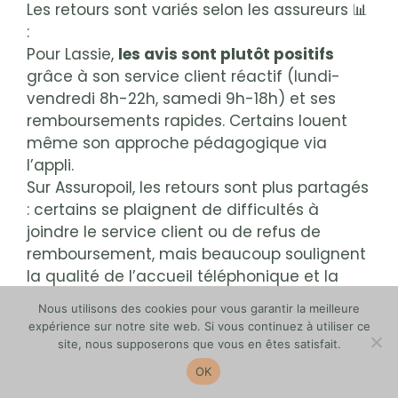
Les retours sont variés selon les assureurs 📊
:
Pour Lassie,
les avis sont plutôt positifs
grâce à son service client réactif (lundi-
vendredi 8h-22h, samedi 9h-18h) et ses
remboursements rapides. Certains louent
même son approche pédagogique via
l’appli.
Sur Assuropoil, les retours sont plus partagés
: certains se plaignent de difficultés à
joindre le service client ou de refus de
remboursement, mais beaucoup soulignent
la qualité de l’accueil téléphonique et la
rapidité des remboursements pour les cas
Nous utilisons des cookies pour vous garantir la meilleure
simples.
expérience sur notre site web. Si vous continuez à utiliser ce
Pour Barkibu, les utilisateurs éloguent
sa
site, nous supposerons que vous en êtes satisfait.
simplicité d’utilisation et ses
OK
remboursements express
(parfois même le