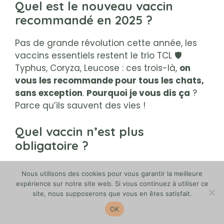
Quel est le nouveau vaccin
recommandé en 2025 ?
Pas de grande révolution cette année, les
vaccins essentiels restent le trio TCL 🛡️
Typhus, Coryza, Leucose : ces trois-là,
on
vous les recommande pour tous les chats,
sans exception
.
Pourquoi je vous dis ça
?
Parce qu’ils sauvent des vies !
Quel vaccin n’est plus
obligatoire ?
Aucun vaccin n’a été retiré de la liste des
Nous utilisons des cookies pour vous garantir la meilleure
obligations en 2025 🧾
La rage reste la seule
expérience sur notre site web. Si vous continuez à utiliser ce
exigence légale
, mais uniquement en cas
site, nous supposerons que vous en êtes satisfait.
de voyage international. Vous ne vous
OK
tromperez pas en gardant en tête cette