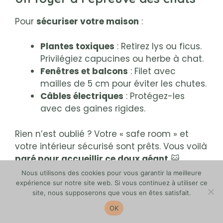
Pour
sécuriser votre maison
:
Plantes toxiques
: Retirez lys ou ficus.
Privilégiez capucines ou herbe à chat.
Fenêtres et balcons
: Filet avec
mailles de 5 cm pour éviter les chutes.
Câbles électriques
: Protégez-les
avec des gaines rigides.
Rien n’est oublié ? Votre « safe room » et
votre intérieur sécurisé sont prêts. Vous voilà
paré pour accueillir ce doux géant
😺
Nous utilisons des cookies pour vous garantir la meilleure
expérience sur notre site web. Si vous continuez à utiliser ce
site, nous supposerons que vous en êtes satisfait.
OK