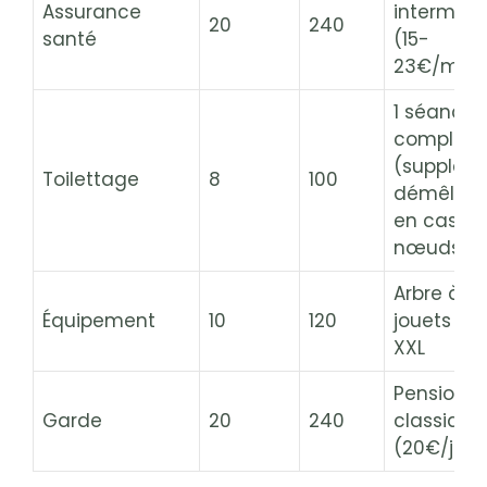
Assurance
intermédi
20
240
santé
(15-
23€/mois
1 séance
complète
(supplém
Toilettage
8
100
démêlag
en cas d
nœuds)
Arbre à ch
Équipement
10
120
jouets et
XXL
Pension
Garde
20
240
classique
(20€/jour