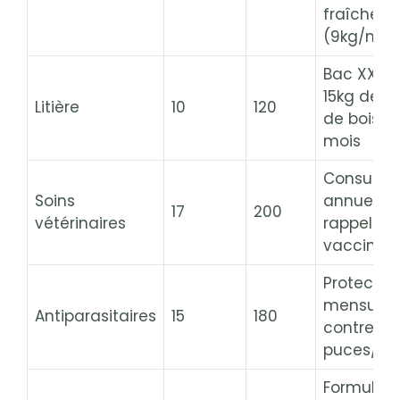
fraîche
(9kg/moi
Bac XXL =
15kg de pe
Litière
10
120
de bois p
mois
Consultat
Soins
annuelle 
17
200
vétérinaires
rappel
vaccins
Protectio
mensuell
Antiparasitaires
15
180
contre
puces/ti
Formule