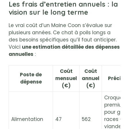
Les frais d’entretien annuels : la
vision sur le long terme
Le vrai coût d’un Maine Coon s’évalue sur
plusieurs années. Ce chat à poils longs a
des besoins spécifiques qu’il faut anticiper.
Voici
une estimation détaillée des dépenses
annuelles
:
Coût
Coût
Poste de
mensuel
annuel
Précisi
dépense
(€)
(€)
Croquett
premium
pour gra
Alimentation
47
562
races +
viande