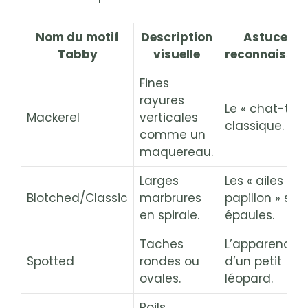
Nom du motif
Description
Astuce de
Tabby
visuelle
reconnaissa
Fines
rayures
Le « chat-tigr
Mackerel
verticales
classique.
comme un
maquereau.
Larges
Les « ailes de
Blotched/Classic
marbrures
papillon » sur 
en spirale.
épaules.
Taches
L’apparence
Spotted
rondes ou
d’un petit
ovales.
léopard.
Poils