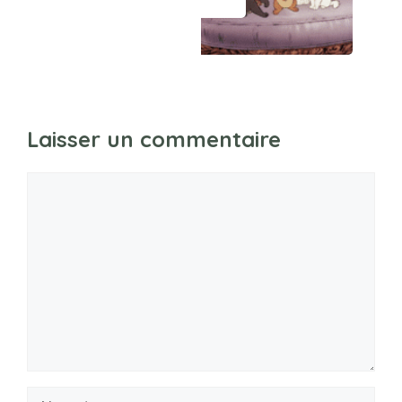
Laisser un commentaire
Commentaire
Nom