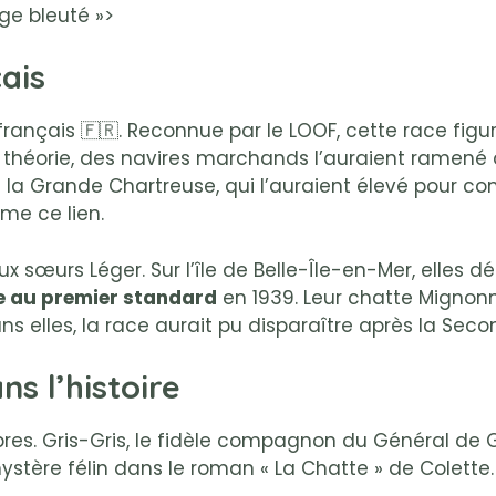
ge bleuté »>
ais
 français 🇫🇷. Reconnue par le LOOF, cette race fi
e théorie, des navires marchands l’auraient ramené
 la Grande Chartreuse, qui l’auraient élevé pour co
me ce lien.
ux sœurs Léger. Sur l’île de Belle-Île-en-Mer, elles
e au premier standard
en 1939. Leur chatte Migno
ns elles, la race aurait pu disparaître après la Se
s l’histoire
bres. Gris-Gris, le fidèle compagnon du Général de 
le mystère félin dans le roman « La Chatte » de Cole