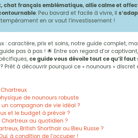
, chat français emblématique, allie calme et affec
ncontournable
. Peu bavard et facile à vivre, il
s’adapt
n tempérament en or vaut l’investissement !
: caractère, prix et soins, notre guide complet, mai
guide pas à pas ! 🌟 Entre son regard d’or captivan
pécifiques,
ce guide vous dévoile tout ce qu’il faut
 ? Prêt à découvrir pourquoi ce « nounours » discret 
 Chartreux
 physique de nounours robuste
 : un compagnon de vie idéal ?
eux et le budget à prévoir ?
Chartreux au quotidien ?
rtreux, British Shorthair ou Bleu Russe ?
i, à condition de l’occuper !