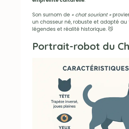
empreinte culturelle
.
Son surnom de
« chat souriant »
provie
un chasseur né, robuste et adapté au fr
légendes et réalité historique. 😼
Portrait-robot du C