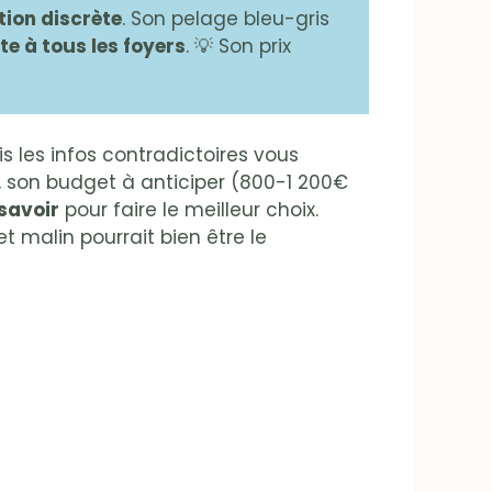
tion discrète
. Son pelage bleu-gris
e à tous les foyers
. 💡 Son prix
s les infos contradictoires vous
t, son budget à anticiper (800-1 200€
 savoir
pour faire le meilleur choix.
et malin pourrait bien être le