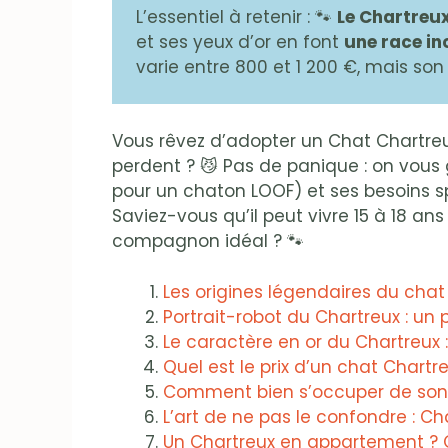
L’essentiel à retenir : 🐾
Le Chartreux
et ses yeux d’or en font
une race i
varie entre 800 et 1 200 €, mais so
Vous rêvez d’adopter un Chat Chartreux 
perdent ? 😼 Pas de panique : on vous 
pour un chaton LOOF) et ses besoins s
Saviez-vous qu’il peut vivre 15 à 18 ans
compagnon idéal ? 🐾
Les origines légendaires du chat
Portrait-robot du Chartreux : un
Le caractère en or du Chartreux
Quel est le prix d’un chat Chartr
Comment bien s’occuper de son 
L’art de ne pas le confondre : Cha
Un Chartreux en appartement ? Ou