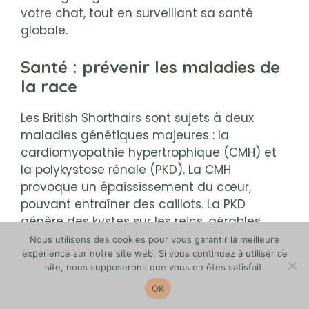
votre chat, tout en surveillant sa santé
globale.
Santé : prévenir les maladies de
la race
Les British Shorthairs sont sujets à deux
maladies génétiques majeures : la
cardiomyopathie hypertrophique (CMH) et
la polykystose rénale (PKD). La CMH
provoque un épaississement du cœur,
pouvant entraîner des caillots. La PKD
génère des kystes sur les reins, gérables
avec une alimentation adaptée.
Nous utilisons des cookies pour vous garantir la meilleure
Heureusement, les éleveurs sérieux
expérience sur notre site web. Si vous continuez à utiliser ce
site, nous supposerons que vous en êtes satisfait.
dépistent ces maladies via des tests ADN,
garantissant la santé des chatons
. 🧬
OK